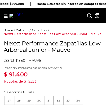
 desde $299.000
Hasta 6 cuotas sin interés en compras des
Calzado
Zapatillas
Nexxt Performance Zapatillas Low Arboreal Junior - Mauve
Nexxt Performance Zapatillas Low
Arboreal Junior - Mauve
25SNJTRSE01_MAUVE
Precio sin impuestos nacionales:
$
75
.
537
,
19
$
91
.
400
6
cuotas de
$
15
.
233
27
28
29
30
31
32
33
34