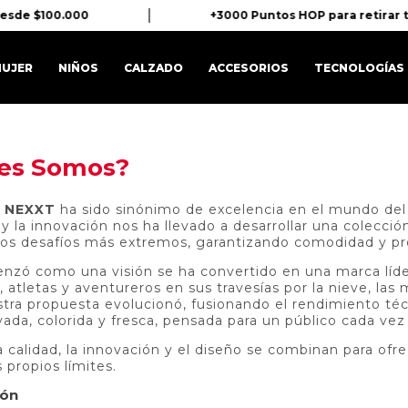
desde $100.000
+3000 Puntos HOP para retirar 
UJER
NIÑOS
CALZADO
ACCESORIOS
TECNOLOGÍAS
es Somos?
,
NEXXT
ha sido sinónimo de excelencia en el mundo del 
y la innovación nos ha llevado a desarrollar una colecció
r los desafíos más extremos, garantizando comodidad y pr
nzó como una visión se ha convertido en una marca líde
, atletas y aventureros en sus travesías por la nieve, la
tra propuesta evolucionó, fusionando el rendimiento té
ada, colorida y fresca, pensada para un público cada vez
la calidad, la innovación y el diseño se combinan para of
 propios límites.
ión