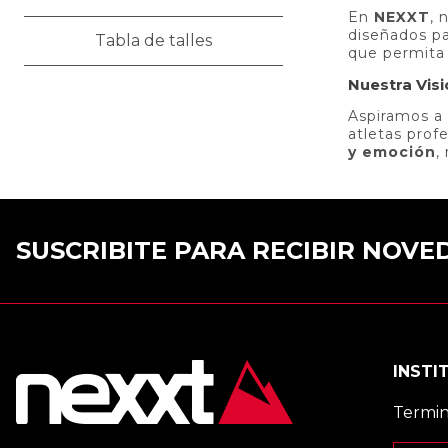
En
NEXXT
, 
diseñados pa
Tabla de talles
que permita 
Nuestra Vis
Aspiramos a
atletas prof
y emoción
,
SUSCRIBITE PARA RECIBIR NOV
INSTI
Termin