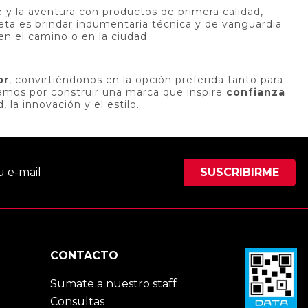
y la aventura con productos de primera calidad,
meta es brindar indumentaria técnica y de vanguardia
en el camino o en la ciudad.
or
, convirtiéndonos en la opción preferida tanto para
rzamos por construir una marca que inspire
confianza
la innovación y el estilo.
CONTACTO
Sumate a nuestro staff
Consultas