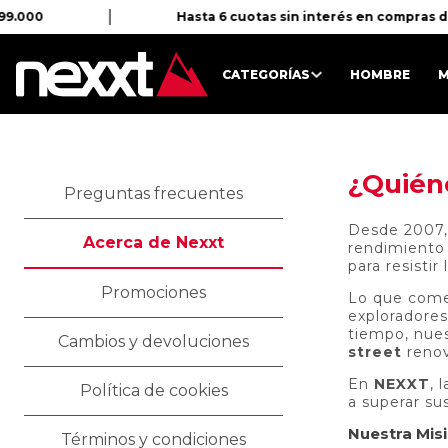
99.000
Hasta 6 cuotas sin interés en compras 
CATEGORÍAS
HOMBRE
M
¿Quién
Preguntas frecuentes
Desde 2007
Acerca de Nexxt
rendimiento 
para resisti
Promociones
Lo que come
exploradores
tiempo, nues
Cambios y devoluciones
street
renov
En
NEXXT
, 
Política de cookies
a superar sus
Nuestra Mis
Términos y condiciones