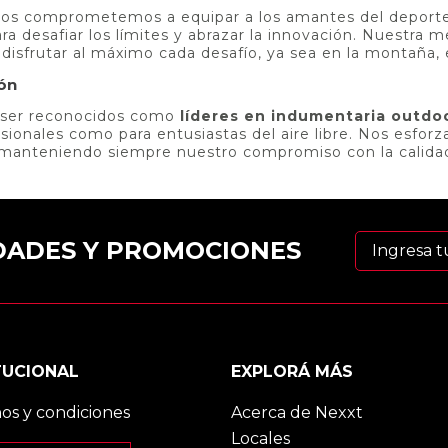
nos comprometemos a equipar a los amantes del deporte 
ra desafiar los límites y abrazar la innovación. Nuestra 
disfrutar al máximo cada desafío, ya sea en la montaña, 
ión
 ser reconocidos como
líderes en indumentaria outdo
esionales como para entusiastas del aire libre. Nos esfo
 manteniendo siempre nuestro compromiso con la calidad, 
EDADES Y PROMOCIONES
TUCIONAL
EXPLORÁ MÁS
os y condiciones
Acerca de Nexxt
Locales