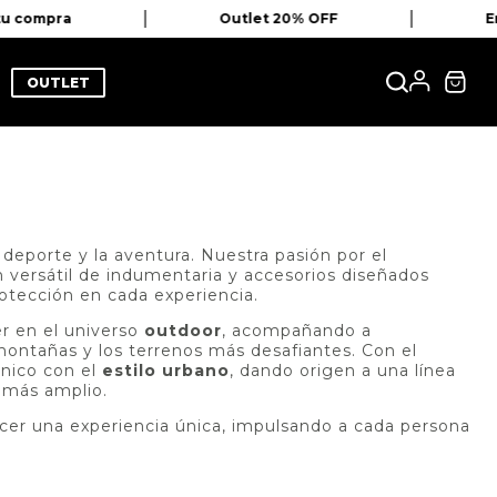
tu compra
Outlet 20% OFF
En
OUTLET
deporte y la aventura. Nuestra pasión por el
n versátil de indumentaria y accesorios diseñados
otección en cada experiencia.
r en el universo
outdoor
, acompañando a
s montañas y los terrenos más desafiantes. Con el
cnico con el
estilo urbano
, dando origen a una línea
 más amplio.
recer una experiencia única, impulsando a cada persona