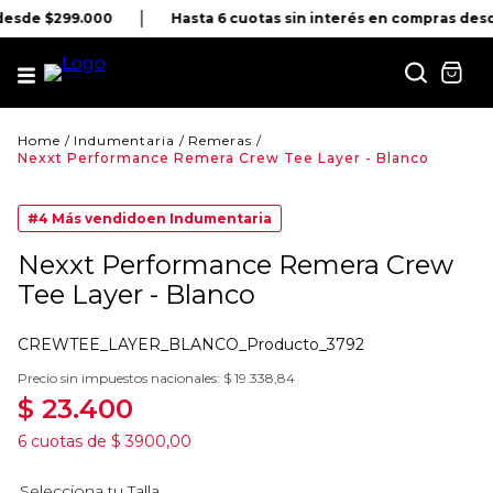
 desde $299.000
Hasta 6 cuotas sin interés en compras des
Indumentaria
Remeras
Nexxt Performance Remera Crew Tee Layer - Blanco
#4
Más vendido
en
Indumentaria
Nexxt Performance Remera Crew
Tee Layer - Blanco
CREWTEE_LAYER_BLANCO_Producto_3792
Precio sin impuestos nacionales:
$
19
.
338
,
84
$
23
.
400
6
cuotas de
$
3900
,
00