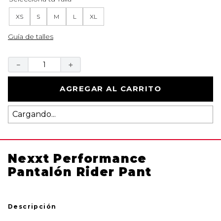
XS
S
M
L
XL
Guía de talles
－
＋
AGREGAR AL CARRITO
Cargando...
Nexxt Performance
Pantalón Rider Pant
Descripción