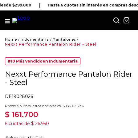
desde $299.000
Hasta 6 cuotas sin interés en compras des
Indumentaria
Pantalones
Nexxt Performance Pantalon Rider - Steel
#10
Más vendido
en
Indumentaria
Nexxt Performance Pantalon Rider
- Steel
DE19028026
Precio sin impuestos nacionales:
$
133
.
636
,
36
$
161
.
700
6
cuotas de
$
26
.
950