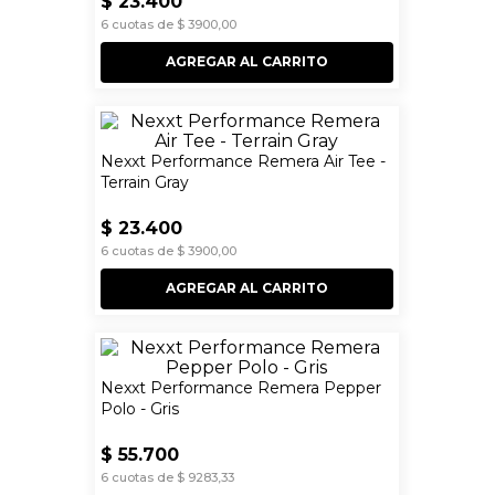
$
23
.
400
6
cuotas de
$
3900
,
00
AGREGAR AL CARRITO
Nexxt Performance Remera Air Tee -
Terrain Gray
$
23
.
400
6
cuotas de
$
3900
,
00
AGREGAR AL CARRITO
Nexxt Performance Remera Pepper
Polo - Gris
$
55
.
700
6
cuotas de
$
9283
,
33