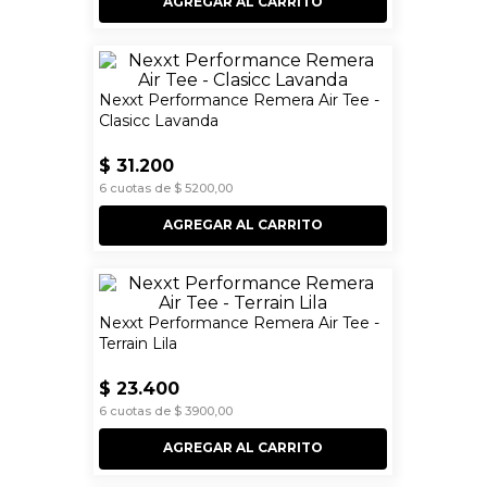
AGREGAR AL CARRITO
Nexxt Performance Remera Air Tee -
Clasicc Lavanda
$
31
.
200
6
cuotas de
$
5200
,
00
AGREGAR AL CARRITO
Nexxt Performance Remera Air Tee -
Terrain Lila
$
23
.
400
6
cuotas de
$
3900
,
00
AGREGAR AL CARRITO