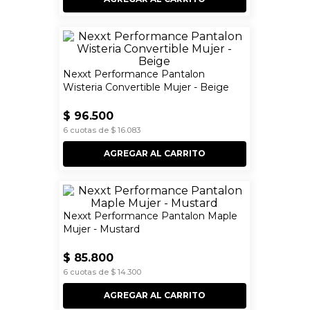
Nexxt Performance Pantalon
Wisteria Convertible Mujer - Beige
$
96
.
500
6
cuotas de
$
16
.
083
AGREGAR AL CARRITO
Nexxt Performance Pantalon Maple
Mujer - Mustard
$
85
.
800
6
cuotas de
$
14
.
300
AGREGAR AL CARRITO