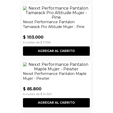
Nexxt Performance Pantalon
Tamarack Pro Altitude Mujer - Pine
$
103
.
000
6
cuotas de
$
17
.
166
AGREGAR AL CARRITO
Nexxt Performance Pantalon Maple
Mujer - Pewter
$
85
.
800
6
cuotas de
$
14
.
300
AGREGAR AL CARRITO