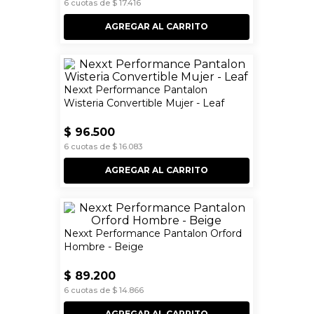
6
cuotas de
$
17
.
416
AGREGAR AL CARRITO
Nexxt Performance Pantalon
Wisteria Convertible Mujer - Leaf
$
96
.
500
6
cuotas de
$
16
.
083
AGREGAR AL CARRITO
Nexxt Performance Pantalon Orford
Hombre - Beige
$
89
.
200
6
cuotas de
$
14
.
866
AGREGAR AL CARRITO