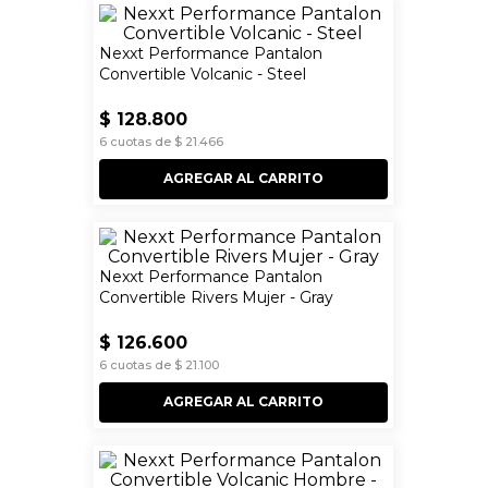
Nexxt Performance Pantalon
Convertible Volcanic - Steel
$
128
.
800
6
cuotas de
$
21
.
466
AGREGAR AL CARRITO
Nexxt Performance Pantalon
Convertible Rivers Mujer - Gray
$
126
.
600
6
cuotas de
$
21
.
100
AGREGAR AL CARRITO