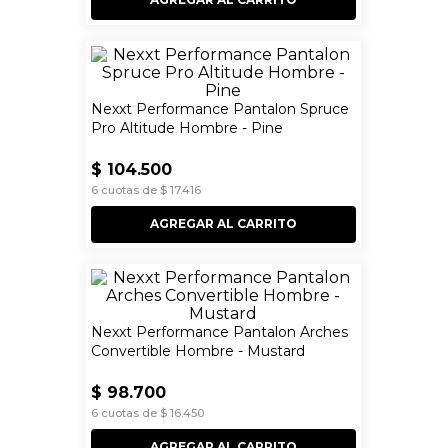
Nexxt Performance Pantalon Spruce
Pro Altitude Hombre - Pine
$
104
.
500
6
cuotas de
$
17
.
416
AGREGAR AL CARRITO
Nexxt Performance Pantalon Arches
Convertible Hombre - Mustard
$
98
.
700
6
cuotas de
$
16
.
450
AGREGAR AL CARRITO