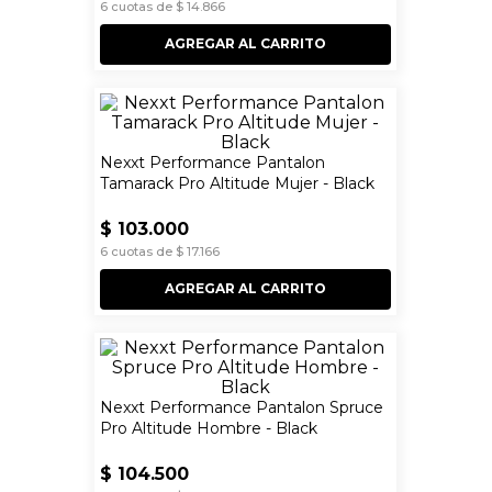
6
cuotas de
$
14
.
866
AGREGAR AL CARRITO
Nexxt Performance Pantalon
Tamarack Pro Altitude Mujer - Black
$
103
.
000
6
cuotas de
$
17
.
166
AGREGAR AL CARRITO
Nexxt Performance Pantalon Spruce
Pro Altitude Hombre - Black
$
104
.
500