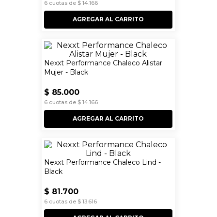
6
cuotas de
$
14
.
166
AGREGAR AL CARRITO
Nexxt Performance Chaleco Alistar
Mujer - Black
$
85
.
000
6
cuotas de
$
14
.
166
AGREGAR AL CARRITO
Nexxt Performance Chaleco Lind -
Black
$
81
.
700
6
cuotas de
$
13
.
616