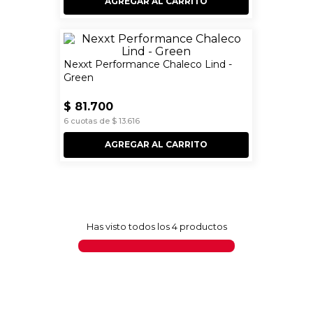
AGREGAR AL CARRITO
Nexxt Performance Chaleco Lind -
Green
$
81
.
700
6
cuotas de
$
13
.
616
AGREGAR AL CARRITO
Has visto todos los
4
productos