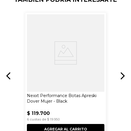
Nexxt Performance Botas Apreski
Dover Mujer - Black
$
119
.
700
6
cuotas de
$
19
.
950
AGREGAR AL CARRITO