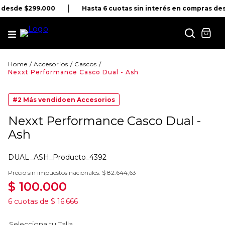
s desde $299.000
Hasta 6 cuotas sin interés en compras de
Accesorios
Cascos
Nexxt Performance Casco Dual - Ash
#2
Más vendido
en
Accesorios
Nexxt Performance Casco Dual -
Ash
DUAL_ASH_Producto_4392
Precio sin impuestos nacionales:
$
82
.
644
,
63
$
100
.
000
6
cuotas de
$
16
.
666