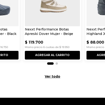
otas
Nexxt Performance Botas
Nexxt Per
er - Black
Apreski Dover Mujer - Beige
Highland J
$
119
.
700
$
88
.
000
16
.
750
Mismo precio
6
cuotas de
$
19
.
950
Mismo precio
RRITO
AGREGAR AL CARRITO
AGRE
Ver todo