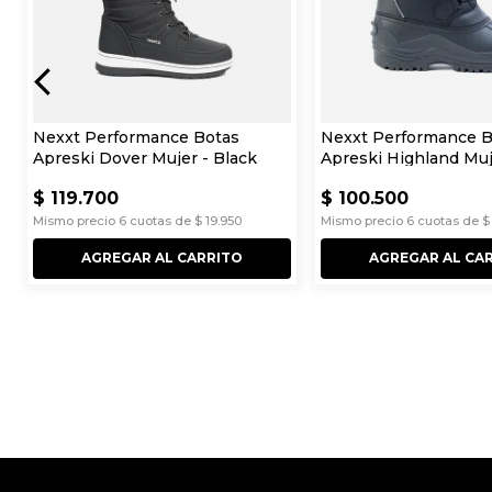
Nexxt Performance Botas
Nexxt Performance B
Apreski Dover Mujer - Black
Apreski Highland Muj
$
119
.
700
$
100
.
500
Mismo precio
6
cuotas de
$
19
.
950
Mismo precio
6
cuotas de
$
AGREGAR AL CARRITO
AGREGAR AL CA