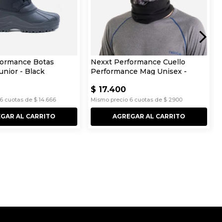
formance Botas
Nexxt Performance Cuello
unior - Black
Performance Mag Unisex -
Black
$
17
.
400
6
cuotas de
$
14
.
666
Mismo precio
6
cuotas de
$
2900
GAR AL CARRITO
AGREGAR AL CARRITO