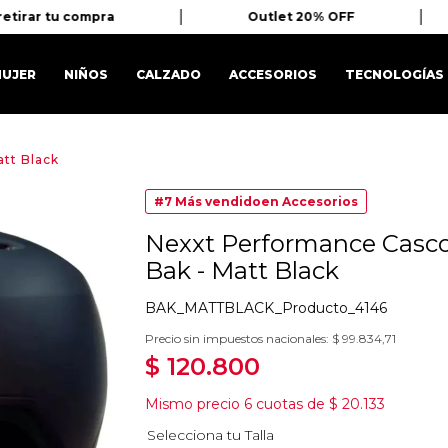
tirar tu compra
Outlet 20% OFF
UJER
NIÑOS
CALZADO
ACCESORIOS
TECNOLOGÍAS
tt Black
#7
Más vendido
en
Accesorios
Nexxt Performance Casc
Bak - Matt Black
BAK_MATTBLACK_Producto_4146
Precio sin impuestos nacionales:
$
99
.
834
,
71
$
120
.
800
Mismo precio
6
cuotas de
$
20
.
133