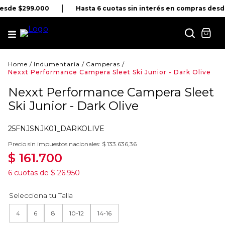
desde $299.000
Hasta 6 cuotas sin interés en compras desd
Indumentaria
Camperas
Nexxt Performance Campera Sleet Ski Junior - Dark Olive
Nexxt Performance Campera Sleet
Ski Junior - Dark Olive
25FNJSNJK01_DARKOLIVE
Precio sin impuestos nacionales:
$
133
.
636
,
36
$
161
.
700
6
cuotas de
$
26
.
950
4
6
8
10-12
14-16