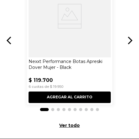
Nexxt Performance Botas Apreski
Dover Mujer - Black
$
119
.
700
6
cuotas de
$
19
.
950
AGREGAR AL CARRITO
Ver todo