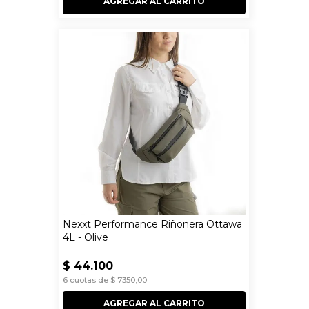
AGREGAR AL CARRITO
Nexxt Performance Riñonera Ottawa
4L - Olive
$
44
.
100
6
cuotas de
$
7350
,
00
AGREGAR AL CARRITO