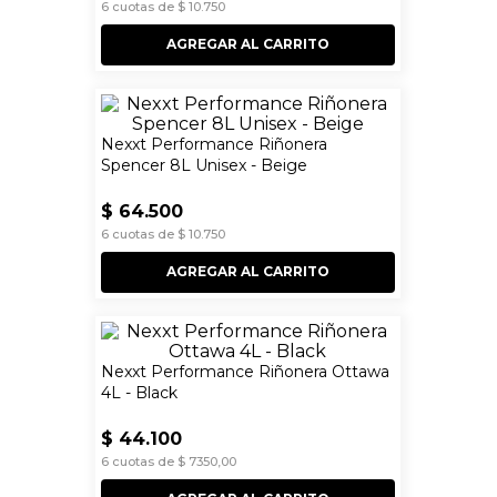
6
cuotas de
$
10
.
750
AGREGAR AL CARRITO
Nexxt Performance Riñonera
Spencer 8L Unisex - Beige
$
64
.
500
6
cuotas de
$
10
.
750
AGREGAR AL CARRITO
Nexxt Performance Riñonera Ottawa
4L - Black
$
44
.
100
6
cuotas de
$
7350
,
00