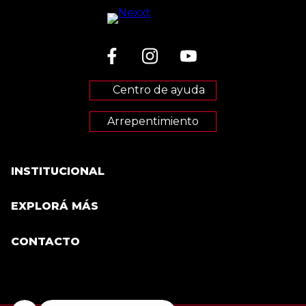
Centro de ayuda
Arrepentimiento
INSTITUCIONAL
Terminos y condiciones
EXPLORÁ MÁS
Acerca de Nexxt
CONTACTO
Locales
Sumate a nuestro staff
Promociones
Consultas
Cambios y devoluciones
Preguntas frecuentes