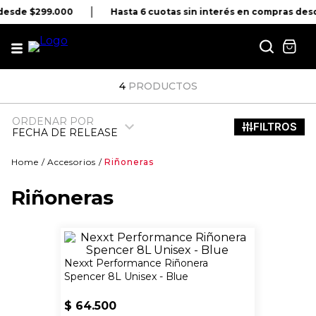
 desde $299.000
Hasta 6 cuotas sin interés en compras des
4
PRODUCTOS
ORDENAR POR
FECHA DE RELEASE
Accesorios
Riñoneras
Riñoneras
Nexxt Performance Riñonera
Spencer 8L Unisex - Blue
$
64
.
500