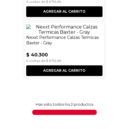
6
cuotas de
$
6716
,
66
AGREGAR AL CARRITO
Nexxt Performance Calzas Termicas
Baxter - Gray
$
40
.
300
6
cuotas de
$
6716
,
66
AGREGAR AL CARRITO
Has visto todos los
2
productos