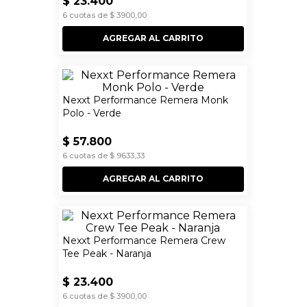
$
23
.
400
6
cuotas de
$
3900
,
00
AGREGAR AL CARRITO
Nexxt Performance Remera Monk
Polo - Verde
$
57
.
800
6
cuotas de
$
9633
,
33
AGREGAR AL CARRITO
Nexxt Performance Remera Crew
Tee Peak - Naranja
$
23
.
400
6
cuotas de
$
3900
,
00