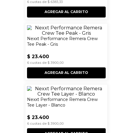
6
cuotas de
$
6383
,
33
AGREGAR AL CARRITO
Nexxt Performance Remera Crew
Tee Peak - Gris
$
23
.
400
6
cuotas de
$
3900
,
00
AGREGAR AL CARRITO
Nexxt Performance Remera Crew
Tee Layer - Blanco
$
23
.
400
6
cuotas de
$
3900
,
00