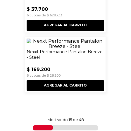
$
37
.
700
6
cuotas de
$
6283
,
33
AGREGAR AL CARRITO
Nexxt Performance Pantalon Breeze
- Steel
$
169
.
200
6
cuotas de
$
28
.
200
AGREGAR AL CARRITO
Mostrando
15 de 48