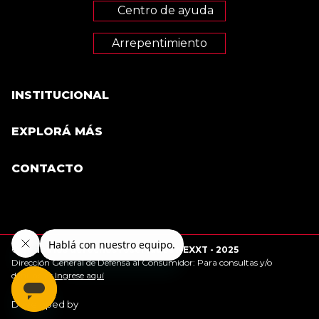
Centro de ayuda
Arrepentimiento
INSTITUCIONAL
Terminos y condiciones
EXPLORÁ MÁS
Acerca de Nexxt
CONTACTO
Locales
Sumate a nuestro staff
Promociones
Consultas
Cambios y devoluciones
Preguntas frecuentes
© Todos los derechos reservados NEXXT - 2025
Tabla de talles
Dirección General de Defensa al Consumidor: Para consultas y/o
denuncias
Ingrese aquí
Developed by