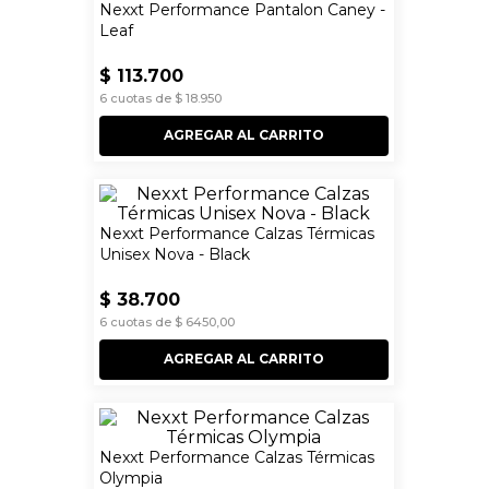
Nexxt Performance Pantalon Caney -
Leaf
$
113
.
700
6
cuotas de
$
18
.
950
AGREGAR AL CARRITO
Nexxt Performance Calzas Térmicas
Unisex Nova - Black
$
38
.
700
6
cuotas de
$
6450
,
00
AGREGAR AL CARRITO
Nexxt Performance Calzas Térmicas
Olympia