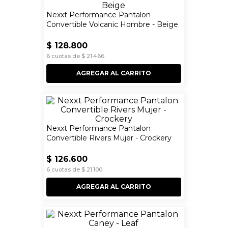
Nexxt Performance Pantalon
Convertible Volcanic Hombre - Beige
$
128
.
800
6
cuotas de
$
21
.
466
AGREGAR AL CARRITO
Nexxt Performance Pantalon
Convertible Rivers Mujer - Crockery
$
126
.
600
6
cuotas de
$
21
.
100
AGREGAR AL CARRITO