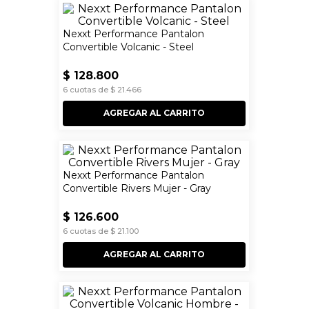
Nexxt Performance Pantalon
Convertible Volcanic - Steel
$
128
.
800
6
cuotas de
$
21
.
466
AGREGAR AL CARRITO
Nexxt Performance Pantalon
Convertible Rivers Mujer - Gray
$
126
.
600
6
cuotas de
$
21
.
100
AGREGAR AL CARRITO