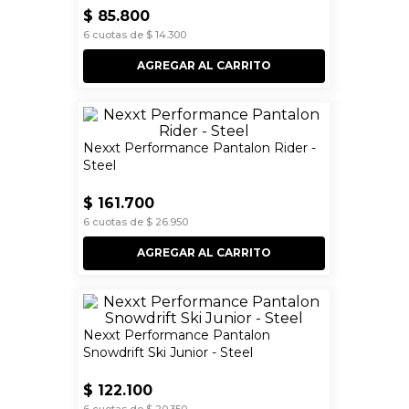
$
85
.
800
6
cuotas de
$
14
.
300
AGREGAR AL CARRITO
Nexxt Performance Pantalon Rider -
Steel
$
161
.
700
6
cuotas de
$
26
.
950
AGREGAR AL CARRITO
Nexxt Performance Pantalon
Snowdrift Ski Junior - Steel
$
122
.
100