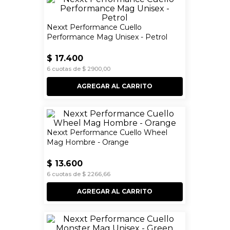
Nexxt Performance Cuello
Performance Mag Unisex - Petrol
$
17
.
400
6
cuotas de
$
2900
,
00
AGREGAR AL CARRITO
Nexxt Performance Cuello Wheel
Mag Hombre - Orange
$
13
.
600
6
cuotas de
$
2266
,
66
AGREGAR AL CARRITO