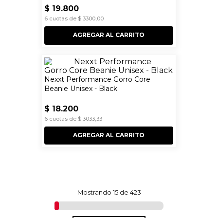
$
19
.
800
6
cuotas de
$
3300
,
00
AGREGAR AL CARRITO
Nexxt Performance Gorro Core
Beanie Unisex - Black
$
18
.
200
6
cuotas de
$
3033
,
33
AGREGAR AL CARRITO
Mostrando
15 de 423